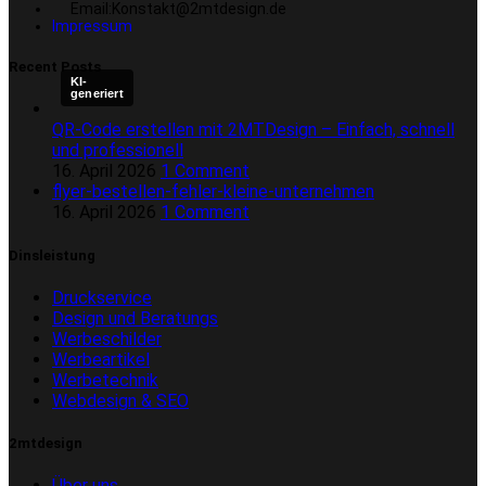
Email:Konstakt@2mtdesign.de
Impressum
Recent Posts
KI-
generiert
QR-Code erstellen mit 2MTDesign – Einfach, schnell
und professionell
16. April 2026
1 Comment
flyer-bestellen-fehler-kleine-unternehmen
16. April 2026
1 Comment
Dinsleistung
Druckservice
Design und Beratungs
Werbeschilder
Werbeartikel
Werbetechnik
Webdesign & SEO
2mtdesign
Über uns