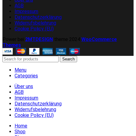
AGB
Impressum
Datenschutzerklärung
Widerrufsbelehrung
Cookie Policy (EU)
Power bei
2MTDESIGN
theme
2024
WooCommerce
Themes
.
Search
Menu
Categories
Über uns
AGB
Impressum
Datenschutzerklärung
Widerrufsbelehrung
Cookie Policy (EU)
Home
Shop