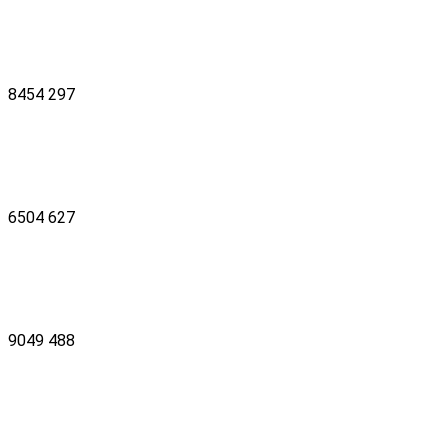
8454
297
6504
627
9049
488