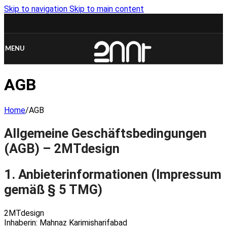
Skip to navigation
Skip to main content
MENU
AGB
Home
/
AGB
Allgemeine Geschäftsbedingungen
(AGB) – 2MTdesign
1. Anbieterinformationen (Impressum
gemäß § 5 TMG)
2MTdesign
Inhaberin: Mahnaz Karimisharifabad