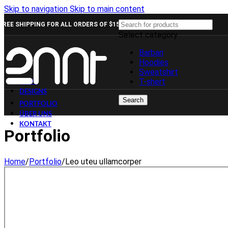
Skip to navigation
Skip to main content
FREE SHIPPING FOR ALL ORDERS OF $150
Select category
Barbari
Hoodies
Sweatshirt
T-shert
SHOP
DESIGNS
Search
PORTFOLIO
ÜBER UNS
KONTAKT
Portfolio
Home
/
Portfolio
/
Leo uteu ullamcorper