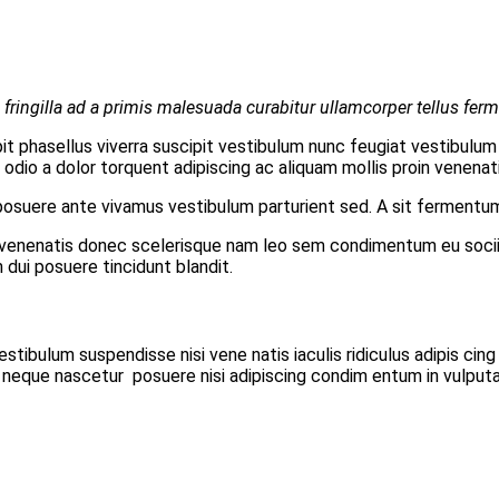
fringilla ad a primis malesuada curabitur ullamcorper tellus fer
 phasellus viverra suscipit vestibulum nunc feugiat vestibulum
odio a dolor torquent adipiscing ac aliquam mollis proin venenat
i posuere ante vivamus vestibulum parturient sed. A sit fermen
os venenatis donec scelerisque nam leo sem condimentum eu soci
ui posuere tincidunt blandit.
stibulum suspendisse nisi vene natis iaculis ridiculus adipis cin
 neque nascetur posuere nisi adipiscing condim entum in vulputa