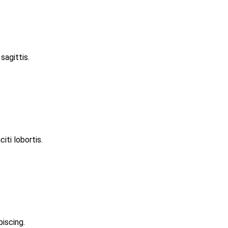
sagittis.
iti lobortis.
iscing.