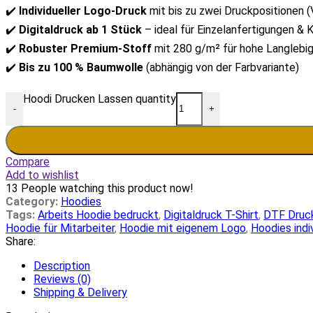
✔️
Individueller Logo-Druck
mit bis zu zwei Druckpositionen (V
✔️
Digitaldruck ab 1 Stück
– ideal für Einzelanfertigungen & K
✔️
Robuster Premium-Stoff
mit 280 g/m² für hohe Langlebig
✔️
Bis zu 100 % Baumwolle
(abhängig von der Farbvariante)
Hoodi Drucken Lassen quantity
-
+
Compare
Add to wishlist
13
People watching this product now!
Category:
Hoodies
Tags:
Arbeits Hoodie bedruckt
,
Digitaldruck T-Shirt
,
DTF Druc
Hoodie für Mitarbeiter
,
Hoodie mit eigenem Logo
,
Hoodies indi
Share:
Description
Reviews (0)
Shipping & Delivery