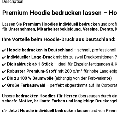
Description
Premium Hoodie bedrucken lassen – Ho
Lassen Sie
Premium Hoodies individuell bedrucken
und profi
für
Unternehmen, Mitarbeiterbekleidung, Vereine, Events,
Ihre Vorteile beim Hoodie-Druck aus Deutschland:
✔️
Hoodie bedrucken in Deutschland
– schnell, professionell
✔️
Individueller Logo-Druck
mit bis zu zwei Druckpositionen (V
✔️
Digitaldruck ab 1 Stück
– ideal für Einzelanfertigungen & K
✔️
Robuster Premium-Stoff
mit 280 g/m² für hohe Langlebig
✔️
Bis zu 100 % Baumwolle
(abhängig von der Farbvariante)
✔️
Große Farbauswahl
– perfekt abgestimmt auf Ihr Corpora
Unsere
bedruckten Hoodies für Herren
überzeugen durch ei
scharfe Motive, brillante Farben und langlebige Druckerge
👉
Jetzt Hoodie individuell bedrucken lassen
und von
Premi