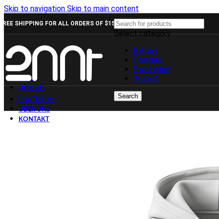
Skip to navigation
Skip to main content
FREE SHIPPING FOR ALL ORDERS OF $150
Select category
Barbari
Hoodies
Sweatshirt
T-shert
SHOP
DESIGNS
Search
PORTFOLIO
ÜBER UNS
KONTAKT