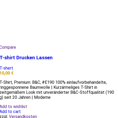
Compare
T-shirt Drucken Lassen
T-shert
10,00
€
T-Shirt, Premium: B&C, #E190 100% einlaufvorbehandelte,
ringgesponnene Baumwolle | Kurzärmeliges T-Shirt in
zeitgemäßem Look mit unveränderter B&C-Stoffqualität (190
g) seit 20 Jahren | Moderne
Add to wishlist
Add to cart
zzgl.
Versandkosten