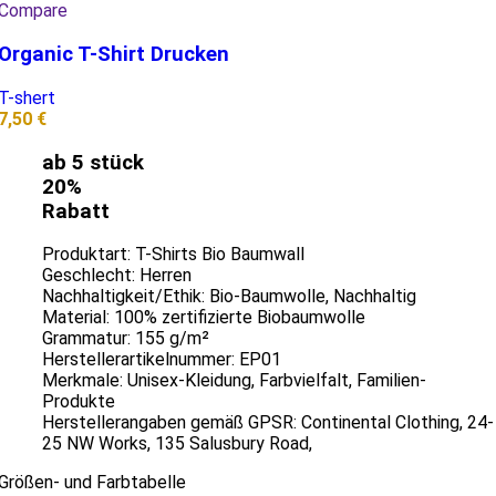
Compare
Organic T-Shirt Drucken
T-shert
7,50
€
ab 5 stück
20%
Rabatt
Produktart: T-Shirts Bio Baumwall
Geschlecht: Herren
Nachhaltig­keit/Ethik: Bio-Baumwolle, Nachhaltig
Material: 100% zertifizierte Biobaumwolle
Grammatur: 155 g/m²
Herstellerartikelnummer: EP01
Merkmale: Unisex-Kleidung, Farbvielfalt, Familien-
Produkte
Herstellerangaben gemäß GPSR: Continental Clothing, 24-
25 NW Works, 135 Salusbury Road,
Größen- und Farbtabelle