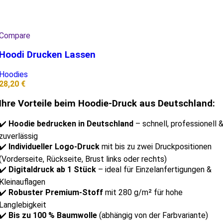
Compare
Hoodi Drucken Lassen
Hoodies
28,20
€
Ihre Vorteile beim Hoodie-Druck aus Deutschland:
✔️
Hoodie bedrucken in Deutschland
– schnell, professionell 
zuverlässig
✔️
Individueller Logo-Druck
mit bis zu zwei Druckpositionen
(Vorderseite, Rückseite, Brust links oder rechts)
✔️
Digitaldruck ab 1 Stück
– ideal für Einzelanfertigungen &
Kleinauflagen
✔️
Robuster Premium-Stoff
mit 280 g/m² für hohe
Langlebigkeit
✔️
Bis zu 100 % Baumwolle
(abhängig von der Farbvariante)