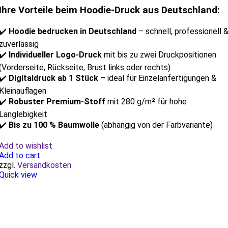
Ihre Vorteile beim Hoodie-Druck aus Deutschland:
✔️
Hoodie bedrucken in Deutschland
– schnell, professionell 
zuverlässig
✔️
Individueller Logo-Druck
mit bis zu zwei Druckpositionen
(Vorderseite, Rückseite, Brust links oder rechts)
✔️
Digitaldruck ab 1 Stück
– ideal für Einzelanfertigungen &
Kleinauflagen
✔️
Robuster Premium-Stoff
mit 280 g/m² für hohe
Langlebigkeit
✔️
Bis zu 100 % Baumwolle
(abhängig von der Farbvariante)
Add to wishlist
Add to cart
zzgl.
Versandkosten
Quick view