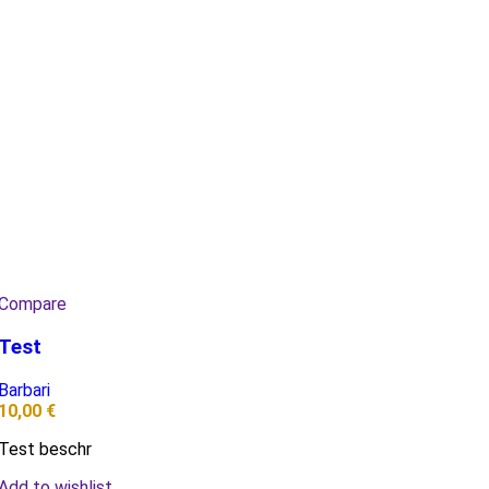
Compare
Test
Barbari
10,00
€
Test beschr
Add to wishlist