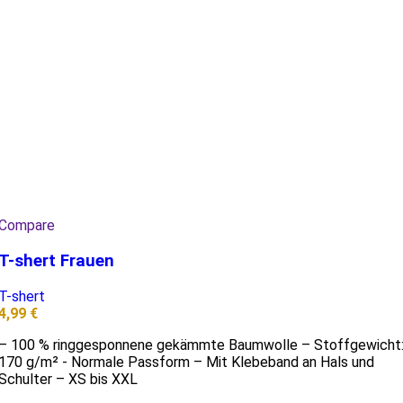
Compare
T-shert Frauen
T-shert
4,99
€
– 100 % ringgesponnene gekämmte Baumwolle – Stoffgewicht
170 g/m² - Normale Passform – Mit Klebeband an Hals und
Schulter – XS bis XXL