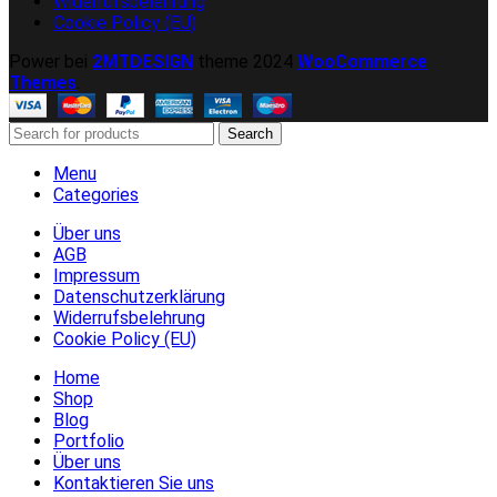
Widerrufsbelehrung
Cookie Policy (EU)
Power bei
2MTDESIGN
theme
2024
WooCommerce
Themes
.
Search
Menu
Categories
Über uns
AGB
Impressum
Datenschutzerklärung
Widerrufsbelehrung
Cookie Policy (EU)
Home
Shop
Blog
Portfolio
Über uns
Kontaktieren Sie uns