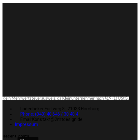
Kein Mehrwertsteuerausweis, da Kleinunternehmer nach §19 (1) UStG.
Ladenbeker Furtweg 8 , 21033 Hamburg
Phone: (040) 40 646 / 30 48 4
Email:Konstakt@2mtdesign.de
Impressum
Recent Posts