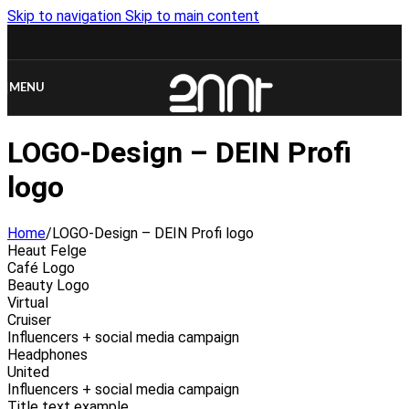
Skip to navigation
Skip to main content
MENU
LOGO-Design – DEIN Profi
logo
Home
/
LOGO-Design – DEIN Profi logo
Heaut Felge
Café Logo
Beauty Logo
Virtual
Cruiser
Influencers + social media campaign
Headphones
United
Influencers + social media campaign
Title text example