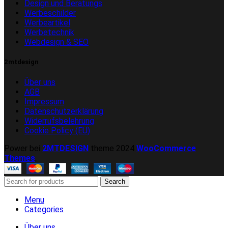
Design und Beratungs
Werbeschilder
Werbeartikel
Werbetechnik
Webdesign & SEO
2mtdesign
Über uns
AGB
Impressum
Datenschutzerklärung
Widerrufsbelehrung
Cookie Policy (EU)
Power bei
2MTDESIGN
theme
2024
WooCommerce
Themes
.
Search
Menu
Categories
Über uns