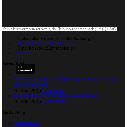
Kein Mehrwertsteuerausweis, da Kleinunternehmer nach §19 (1) UStG.
Ladenbeker Furtweg 8 , 21033 Hamburg
Phone: (040) 40 646 / 30 48 4
Email:Konstakt@2mtdesign.de
Impressum
Recent Posts
KI-
generiert
QR-Code erstellen mit 2MTDesign – Einfach, schnell
und professionell
16. April 2026
1 Comment
flyer-bestellen-fehler-kleine-unternehmen
16. April 2026
1 Comment
Dinsleistung
Druckservice