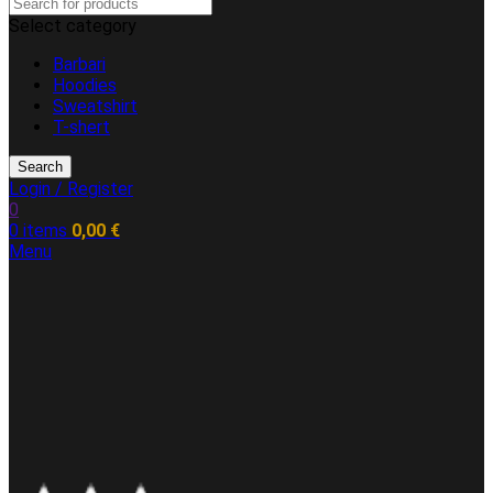
Select category
Barbari
Hoodies
Sweatshirt
T-shert
Search
Login / Register
0
0
items
0,00
€
Menu