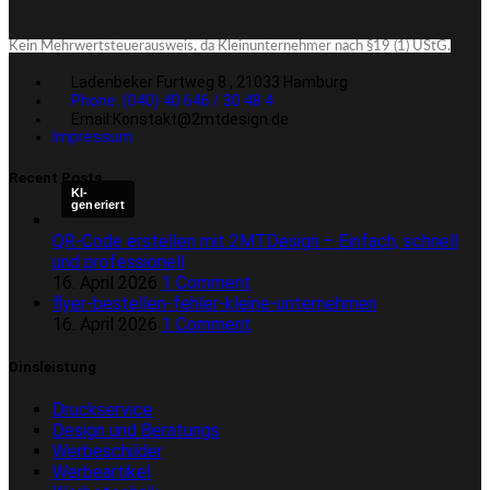
Kein Mehrwertsteuerausweis, da Kleinunternehmer nach §19 (1) UStG.
Ladenbeker Furtweg 8 , 21033 Hamburg
Phone: (040) 40 646 / 30 48 4
Email:Konstakt@2mtdesign.de
Impressum
Recent Posts
KI-
generiert
QR-Code erstellen mit 2MTDesign – Einfach, schnell
und professionell
16. April 2026
1 Comment
flyer-bestellen-fehler-kleine-unternehmen
16. April 2026
1 Comment
Dinsleistung
Druckservice
Design und Beratungs
Werbeschilder
Werbeartikel