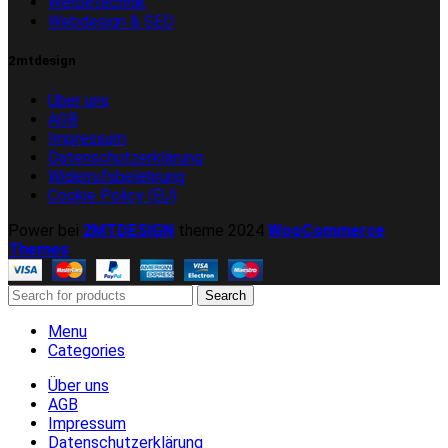
Werbetechnik
Webdesign & SEO
2mtdesign
Über uns
AGB
Impressum
Datenschutzerklärung
Widerrufsbelehrung
Cookie Policy (EU)
Power bei
2MTDESIGN
theme
2024
WooCommerce
Themes
.
Search
Menu
Categories
Über uns
AGB
Impressum
Datenschutzerklärung