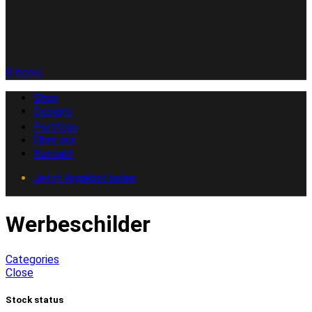
0
items
Shop
Designs
Portfolio
Über uns
Kontakt
Jetzt Angebot holen
Werbeschilder
Categories
Close
Stock status